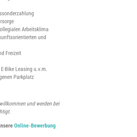
essonderzahlung
orsorge
llegialen Arbeitsklima
kunftsorientierten und
d Freizeit
 E-Bike Leasing u.v.m.
genen Parkplatz
willkommen und werden bei
tigt.
 unsere
Online-Bewerbung