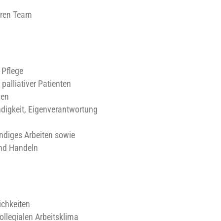
ären Team
 Pflege
palliativer Patienten
gen
digkeit, Eigenverantwortung
ändiges Arbeiten sowie
und Handeln
ichkeiten
llegialen Arbeitsklima