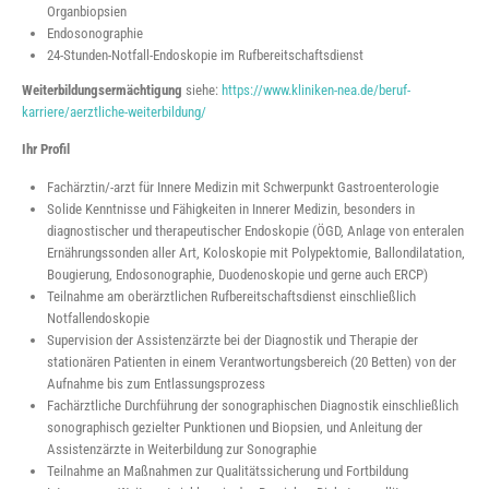
Organbiopsien
Endosonographie
24-Stunden-Notfall-Endoskopie im Rufbereitschaftsdienst
Weiterbildungsermächtigung
siehe:
https://www.kliniken-nea.de/beruf-
karriere/aerztliche-weiterbildung/
Ihr Profil
Fachärztin/-arzt für Innere Medizin mit Schwerpunkt Gastroenterologie
Solide Kenntnisse und Fähigkeiten in Innerer Medizin, besonders in
diagnostischer und therapeutischer Endoskopie (ÖGD, Anlage von enteralen
Ernährungssonden aller Art, Koloskopie mit Polypektomie, Ballondilatation,
Bougierung, Endosonographie, Duodenoskopie und gerne auch ERCP)
Teilnahme am oberärztlichen Rufbereitschaftsdienst einschließlich
Notfallendoskopie
Supervision der Assistenzärzte bei der Diagnostik und Therapie der
stationären Patienten in einem Verantwortungsbereich (20 Betten) von der
Aufnahme bis zum Entlassungsprozess
Fachärztliche Durchführung der sonographischen Diagnostik einschließlich
sonographisch gezielter Punktionen und Biopsien, und Anleitung der
Assistenzärzte in Weiterbildung zur Sonographie
Teilnahme an Maßnahmen zur Qualitätssicherung und Fortbildung