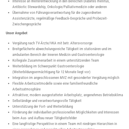
Interesse an Weiterentwicklung in den Bereichen Diabetes mellitus,
Antibiotic Stewardship, Onkologie/Palliativmedizin oder anderen
Übernahme von Führungsverantwortung für die zugeordneten
Assistenzärzte, regelmäßige Feedback-Gespräche und Probezeit-
Zwischengespräche
Unser Angebot
Vergütung nach TV-Ärzte/VKA mit betr. Altersvorsorge
Breitgefächerte abwechslungsreiche Tätigkeit im stationären und im
ambulanten Bereich der Inneren Medizin und Gastroenterologie
Kollegiale Zusammenarbeit in einem unterstützenden Team
Weiterbildung im Schwerpunkt Gastroenterologie
(Weiterbildungsermächtigung für 12 Monate liegt vor)
Integration im angeschlossenen MVZ mit gesonderter Vergütung möglich
Flexible Arbeitszeitmodelle sowie eine familienfreundliche
Arbeitsatmosphäre
Attraktiver, modern ausgestatteter Arbeitsplatz, angenehmes Betriebsklima
Selbständige und verantwortungsvolle Tätigkeit
Unterstützung der Fort- und Weiterbildung
Förderung der individuellen professionellen Möglichkeiten und Interessen
beim Aus- und Aufbau neuer Tätigkeitsfelder
Eine langfristige Perspektive in einem Team mit niedrigen Hierarchien in